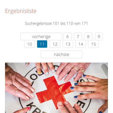
Ergebnisliste
Suchergebnisse 101 bis 110 von 171
vorherige
6
7
8
9
10
11
12
13
14
15
nächste