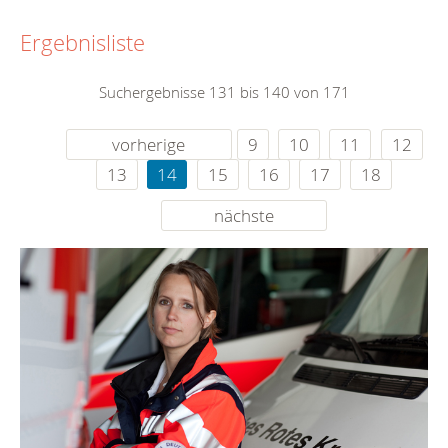
Ergebnisliste
Suchergebnisse 131 bis 140 von 171
vorherige
9
10
11
12
13
14
15
16
17
18
nächste