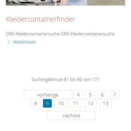
Kleidercontainerfinder
DRK-Kleidercontainersuche DRK-Kleidercontainersuche
Weiterlesen
Suchergebnisse 81 bis 90 von 171
vorherige
4
5
6
7
8
9
10
11
12
13
nächste