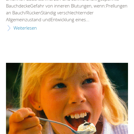
BauchdeckeGefahr von inneren Blutungen, wenn:Prellungen
an Bauch/RückenStändig verschlechternder
Allgemeinzustand undEntwicklung eines...
Weiterlesen