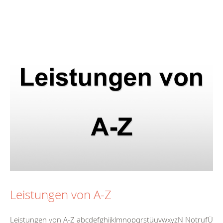
Leistungen von A-Z
Leistungen von A-Z abcdefghijklmnopqrstüuvwxyzN NotrufÜ