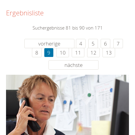
Ergebnisliste
Suchergebnisse 81 bis 90 von 171
vorherige
4
5
6
7
8
9
10
11
12
13
nächste