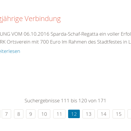
gjährige Verbindung
NG VOM 06.10.2016 Sparda-Schaf-Regatta ein voller Erfolg
RK Ortsverein mit 700 Euro Im Rahmen des Stadtfestes in L
iterlesen
Suchergebnisse 111 bis 120 von 171
7
8
9
10
11
12
13
14
15