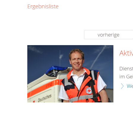
0800
Ergebnisliste
00
Infos fü
kostenf
rund um d
vorherige
Akti
Diens
im Gel
We