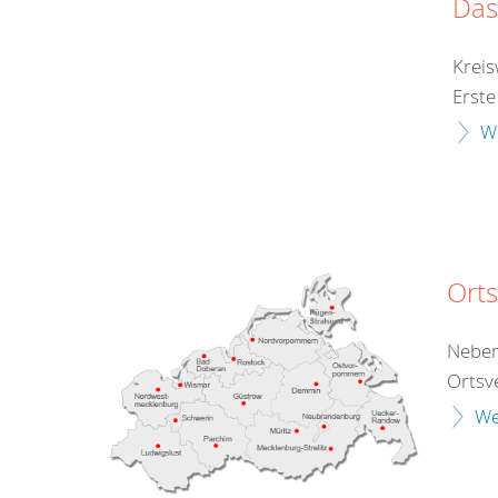
Das
Kreis
Erste
W
Orts
Neben
Ortsv
We