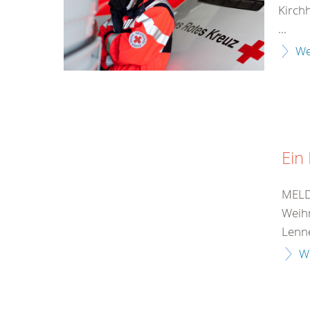
Kirch
...
We
Ein 
MELD
Weihn
Lenne
W