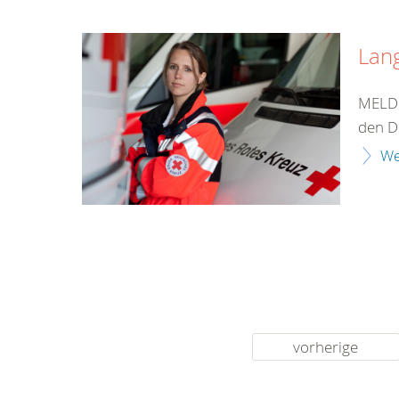
Lan
MELDU
den D
We
vorherige