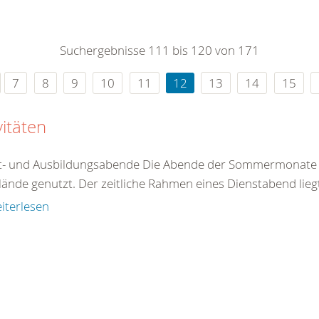
0
365
0
r Sie
Suchergebnisse 111 bis 120 von 171
rei
ie Uhr
7
8
9
10
11
12
13
14
15
vitäten
t- und Ausbildungsabende Die Abende der Sommermonate 
ände genutzt. Der zeitliche Rahmen eines Dienstabend liegt
iterlesen