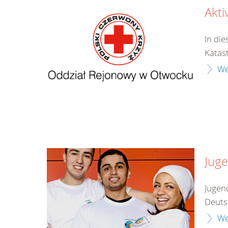
Akti
In die
Katas
We
Jug
Jugen
Deuts
We