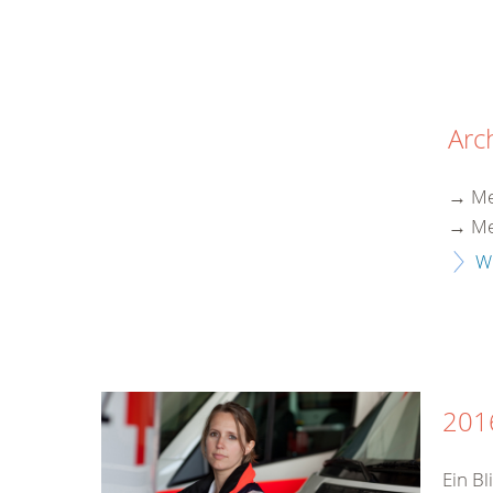
Arc
→ Me
→ Me
W
201
Ein B