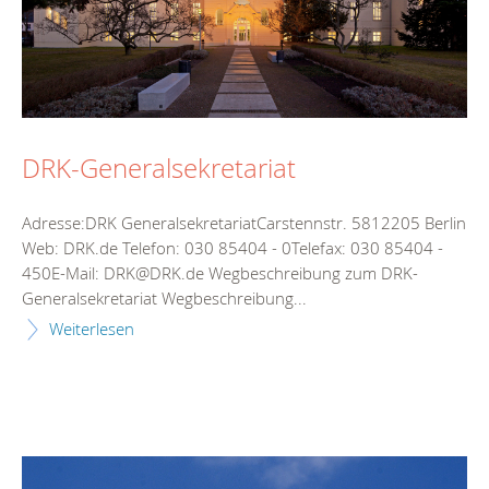
DRK-Generalsekretariat
Adresse:DRK GeneralsekretariatCarstennstr. 5812205 Berlin
Web: DRK.de Telefon: 030 85404 - 0Telefax: 030 85404 -
450E-Mail: DRK@DRK.de Wegbeschreibung zum DRK-
Generalsekretariat Wegbeschreibung...
Weiterlesen