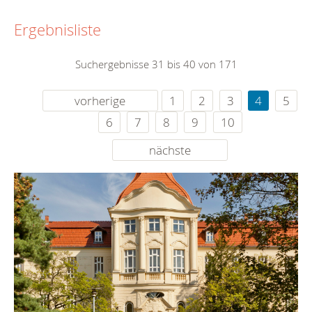
Ergebnisliste
Suchergebnisse 31 bis 40 von 171
vorherige
1
2
3
4
5
6
7
8
9
10
nächste