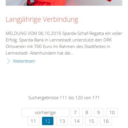
Langjährige Verbindung
MELDUNG VOM 06.10.2016 Sparda-Schaf-Regatta ein voller
Erfolg. Sparda-Bank in Lennestadt unterstützt den DRK
Ortsverein mit 700 Euro Im Rahmen des Stadtfestes in
Lennestadt- Altenhundem hat die...
Weiterlesen
Suchergebnisse 111 bis 120 von 171
vorherige
7
8
9
10
11
12
13
14
15
16