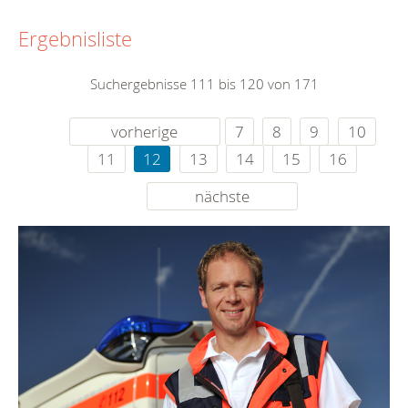
Ergebnisliste
Suchergebnisse 111 bis 120 von 171
vorherige
7
8
9
10
11
12
13
14
15
16
nächste