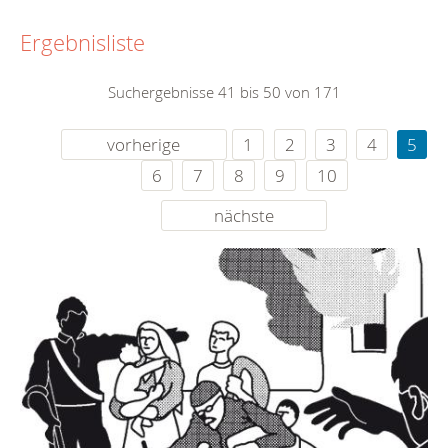
Ergebnisliste
Suchergebnisse 41 bis 50 von 171
vorherige
1
2
3
4
5
6
7
8
9
10
nächste