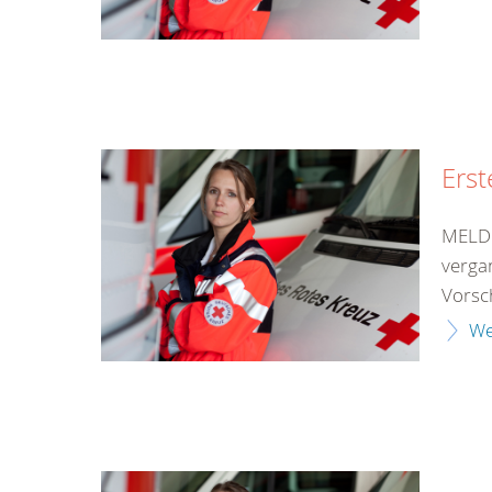
Erst
MELDU
verga
Vorsch
We