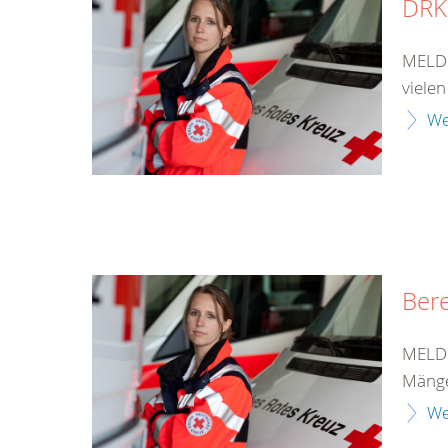
DRK
MELDU
vielen
We
Bere
MELDU
Mänge
We