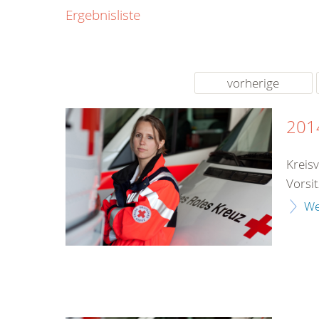
0800
Ergebnisliste
00
Infos fü
kostenf
rund um d
vorherige
201
Kreis
Vorsi
We