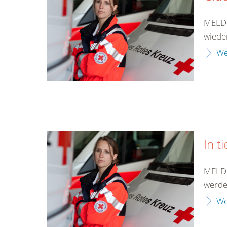
MELDU
wieder
We
In t
MELDU
werden
We