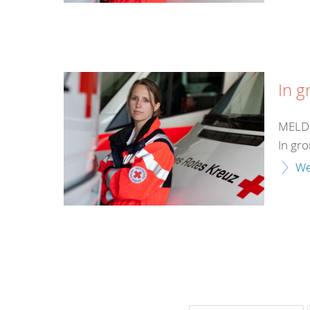
In g
MELDU
In gr
We