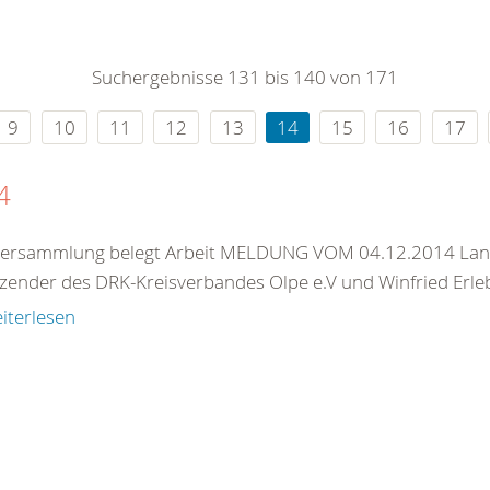
0
365
0
r Sie
Suchergebnisse 131 bis 140 von 171
rei
ie Uhr
9
10
11
12
13
14
15
16
17
4
versammlung belegt Arbeit MELDUNG VOM 04.12.2014 Landr
tzender des DRK-Kreisverbandes Olpe e.V und Winfried Erleb
iterlesen