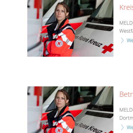
Krei
MELDU
Westf
We
Bet
MELDU
Dortm
We