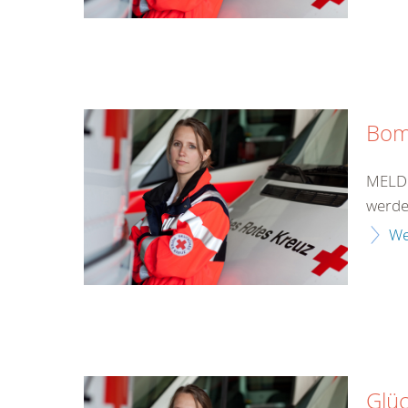
Bom
MELDU
werde
We
Glüc