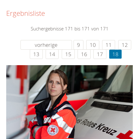
Ergebnisliste
Suchergebnisse 171 bis 171 von 171
vorherige
9
10
11
12
13
14
15
16
17
18