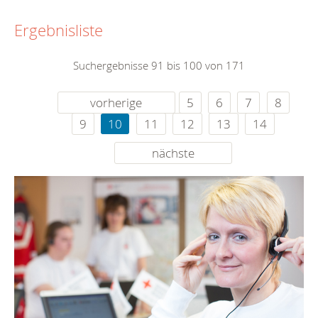
Ergebnisliste
Suchergebnisse 91 bis 100 von 171
vorherige
5
6
7
8
9
10
11
12
13
14
nächste