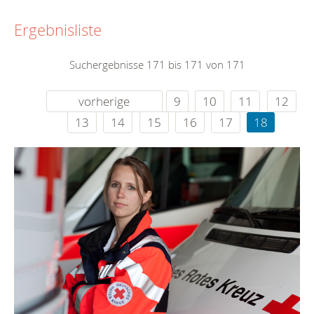
Ergebnisliste
Suchergebnisse 171 bis 171 von 171
vorherige
9
10
11
12
13
14
15
16
17
18