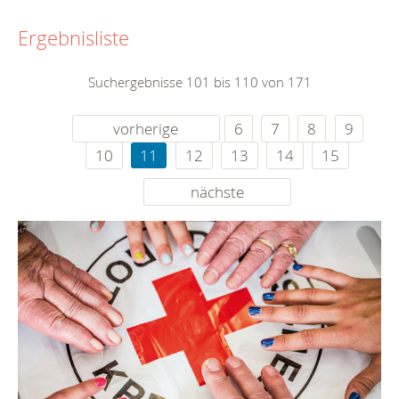
Ergebnisliste
Suchergebnisse 101 bis 110 von 171
vorherige
6
7
8
9
10
11
12
13
14
15
nächste