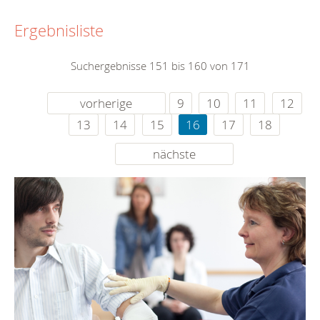
Ergebnisliste
Suchergebnisse 151 bis 160 von 171
vorherige
9
10
11
12
13
14
15
16
17
18
nächste