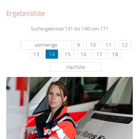
Ergebnisliste
Suchergebnisse 131 bis 140 von 171
vorherige
9
10
11
12
13
14
15
16
17
18
nächste