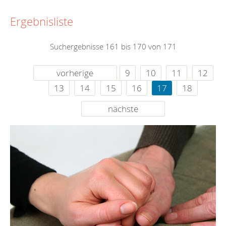
Ergebnisliste
Suchergebnisse 161 bis 170 von 171
vorherige
9
10
11
12
13
14
15
16
17
18
nächste