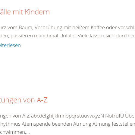
älle mit Kindern
turz vom Baum, Verbrühung mit heißem Kaffee oder verschlu
den, passieren manchmal Unfälle. Viele lassen sich durch ei
iterlesen
tungen von A-Z
ungen von A-Z abcdefghijklmnopqrstüuvwxyzN NotrufÜ Übe
hythmus Atemspende beenden Atmung Atmung feststellen 
chwimmen,...