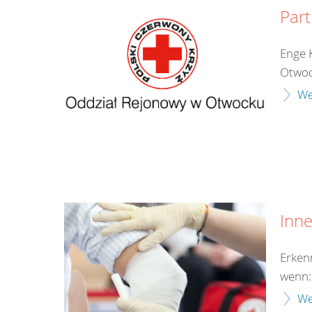
Part
Enge 
Otwoc
We
Inn
Erken
wenn:
We