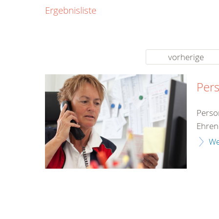
0800
Ergebnisliste
00
Infos fü
kostenf
rund um d
vorherige
Per
Perso
Ehren
We