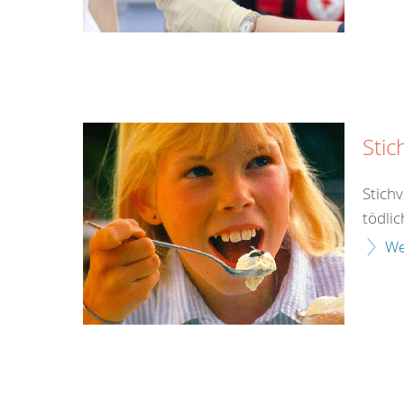
Stic
Stich
tödlic
We