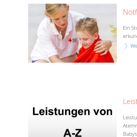
Notf
Ein S
erkun
We
Leis
Leist
Atemr
Babys