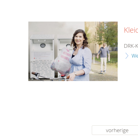
Klei
DRK-K
We
vorherige