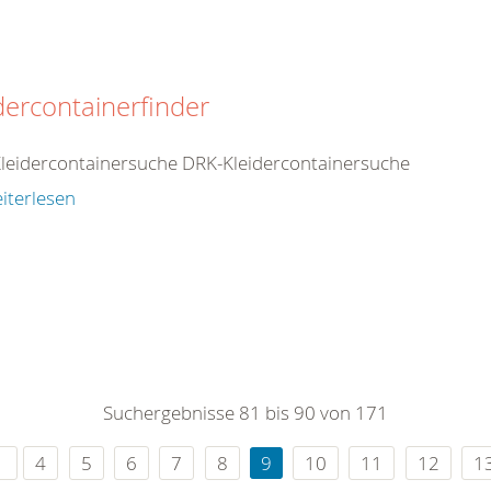
dercontainerfinder
leidercontainersuche DRK-Kleidercontainersuche
iterlesen
Suchergebnisse 81 bis 90 von 171
4
5
6
7
8
9
10
11
12
1