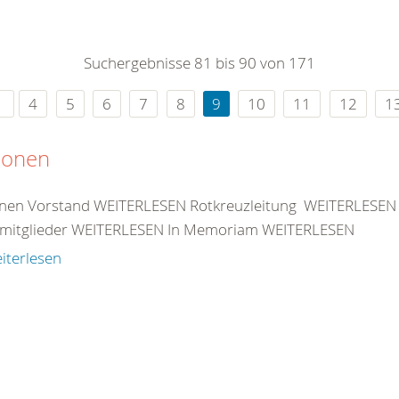
0
365
0
r Sie
Suchergebnisse 81 bis 90 von 171
rei
ie Uhr
4
5
6
7
8
9
10
11
12
1
sonen
nen Vorstand WEITERLESEN Rotkreuzleitung WEITERLESEN
mitglieder WEITERLESEN In Memoriam WEITERLESEN
iterlesen