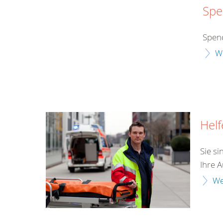
Spe
Spen
W
Helf
Sie si
Ihre A
We