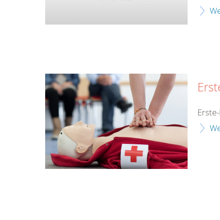
We
Erst
Erste-
We