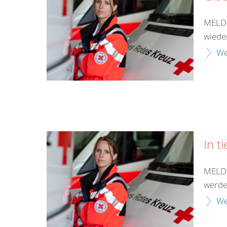
MELDU
wieder
We
In t
MELDU
werden
We