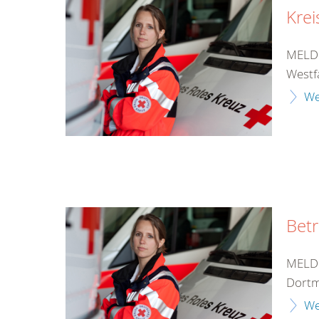
Krei
MELDU
Westf
We
Bet
MELDU
Dortm
We