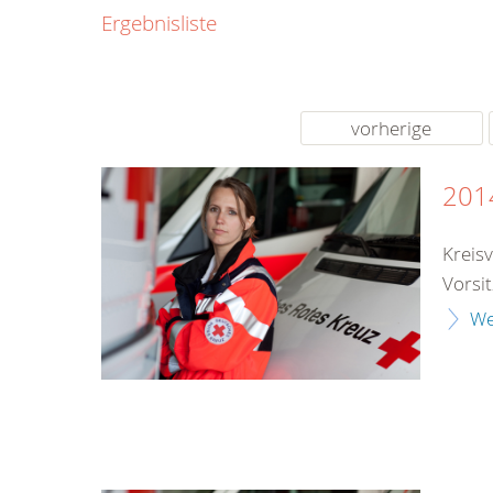
0800
Ergebnisliste
00
Infos fü
kostenf
rund um d
vorherige
201
Kreis
Vorsi
We