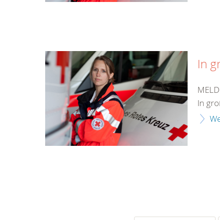
In g
MELDU
In gr
We