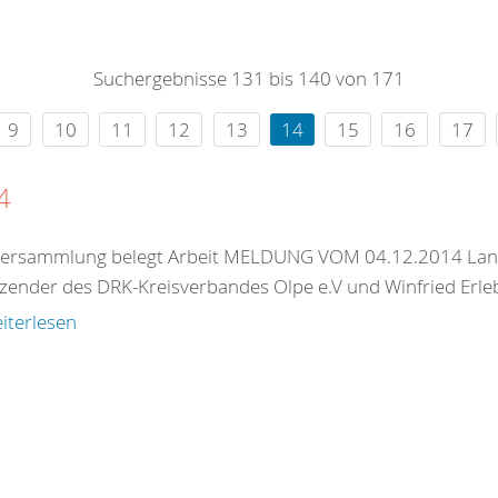
0
365
0
r Sie
Suchergebnisse 131 bis 140 von 171
rei
ie Uhr
9
10
11
12
13
14
15
16
17
4
versammlung belegt Arbeit MELDUNG VOM 04.12.2014 Landr
tzender des DRK-Kreisverbandes Olpe e.V und Winfried Erleb
iterlesen