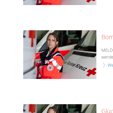
Bom
MELDU
werde
We
Glüc