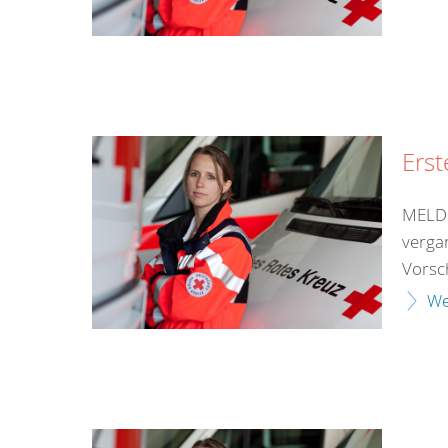
Erst
MELDU
verga
Vorsch
We