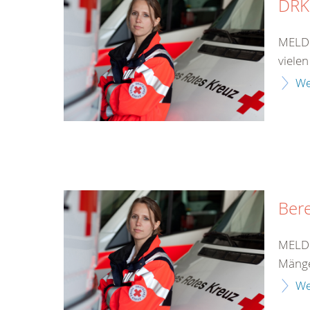
DRK
MELDU
vielen
We
Bere
MELDU
Mänge
We