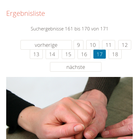
Ergebnisliste
Suchergebnisse 161 bis 170 von 171
vorherige
9
10
11
12
13
14
15
16
17
18
nächste