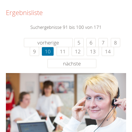
Ergebnisliste
Suchergebnisse 91 bis 100 von 171
vorherige
5
6
7
8
9
10
11
12
13
14
nächste