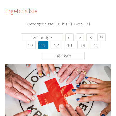
Ergebnisliste
Suchergebnisse 101 bis 110 von 171
vorherige
6
7
8
9
10
11
12
13
14
15
nächste