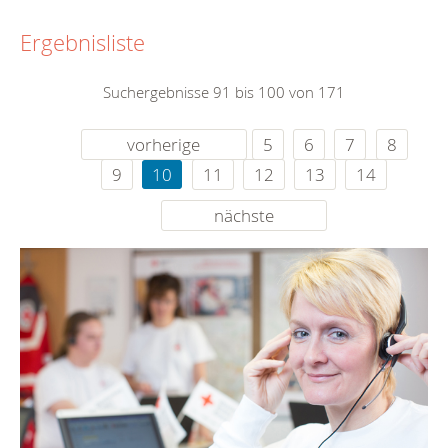
Ergebnisliste
Suchergebnisse 91 bis 100 von 171
vorherige
5
6
7
8
9
10
11
12
13
14
nächste