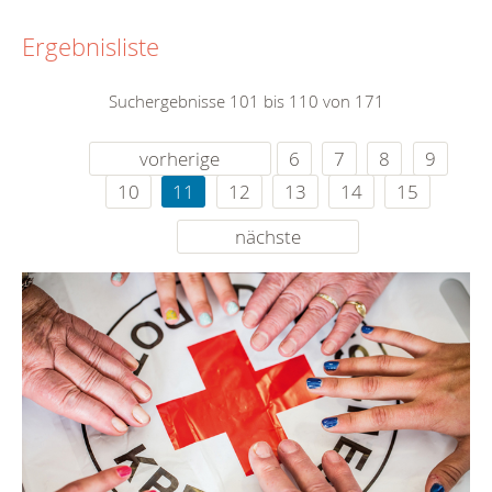
Ergebnisliste
Suchergebnisse 101 bis 110 von 171
vorherige
6
7
8
9
10
11
12
13
14
15
nächste