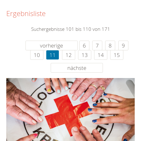
Ergebnisliste
Suchergebnisse 101 bis 110 von 171
vorherige
6
7
8
9
10
11
12
13
14
15
nächste