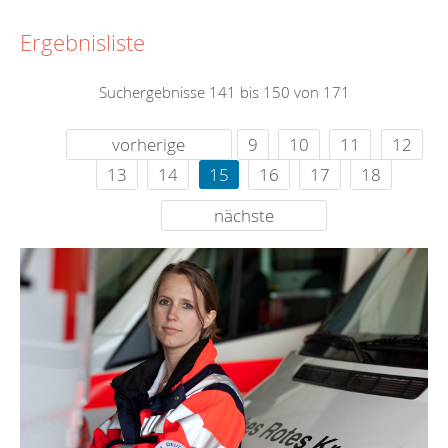
Ergebnisliste
Suchergebnisse 141 bis 150 von 171
vorherige
9
10
11
12
13
14
15
16
17
18
nächste