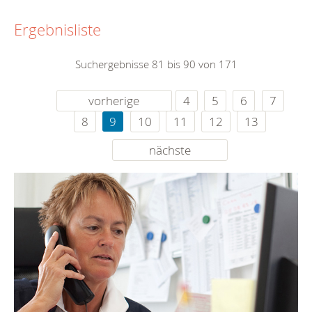
Ergebnisliste
Suchergebnisse 81 bis 90 von 171
vorherige
4
5
6
7
8
9
10
11
12
13
nächste