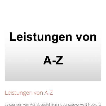
Leistungen von A-Z
Leistungen von A-Z abcdefghijklmnopqrstüuvwxyzN NotrufÜ