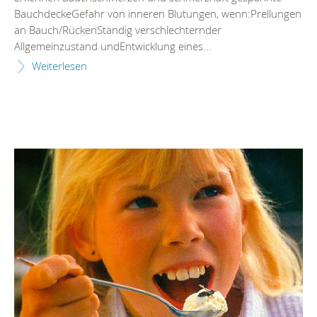
BauchdeckeGefahr von inneren Blutungen, wenn:Prellungen
an Bauch/RückenStändig verschlechternder
Allgemeinzustand undEntwicklung eines...
Weiterlesen