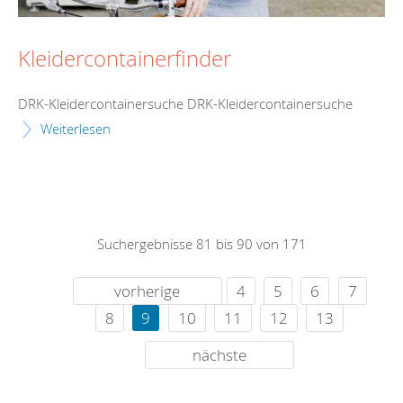
Kleidercontainerfinder
DRK-Kleidercontainersuche DRK-Kleidercontainersuche
Weiterlesen
Suchergebnisse 81 bis 90 von 171
vorherige
4
5
6
7
8
9
10
11
12
13
nächste