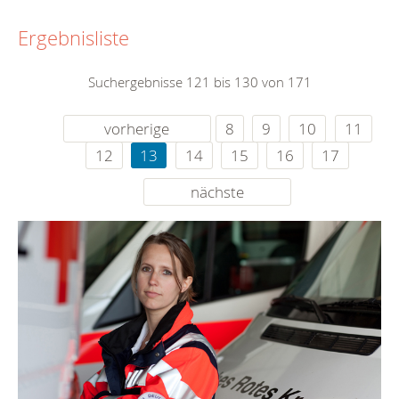
Ergebnisliste
Suchergebnisse 121 bis 130 von 171
vorherige
8
9
10
11
12
13
14
15
16
17
nächste