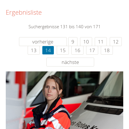
Ergebnisliste
Suchergebnisse 131 bis 140 von 171
vorherige
9
10
11
12
13
14
15
16
17
18
nächste