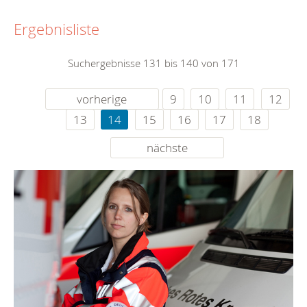
Ergebnisliste
Suchergebnisse 131 bis 140 von 171
vorherige
9
10
11
12
13
14
15
16
17
18
nächste