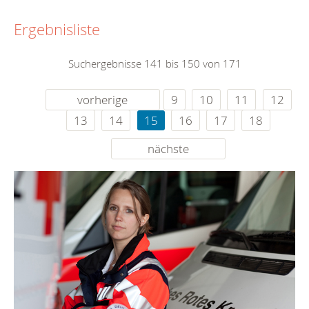
Ergebnisliste
Suchergebnisse 141 bis 150 von 171
vorherige
9
10
11
12
13
14
15
16
17
18
nächste