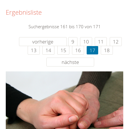
Ergebnisliste
Suchergebnisse 161 bis 170 von 171
vorherige
9
10
11
12
13
14
15
16
17
18
nächste