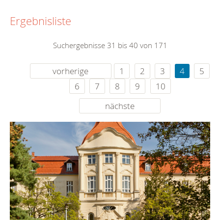
Ergebnisliste
Suchergebnisse 31 bis 40 von 171
vorherige
1
2
3
4
5
6
7
8
9
10
nächste