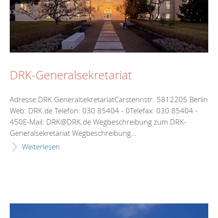
DRK-Generalsekretariat
Adresse:DRK GeneralsekretariatCarstennstr. 5812205 Berlin
Web: DRK.de Telefon: 030 85404 - 0Telefax: 030 85404 -
450E-Mail: DRK@DRK.de Wegbeschreibung zum DRK-
Generalsekretariat Wegbeschreibung...
Weiterlesen