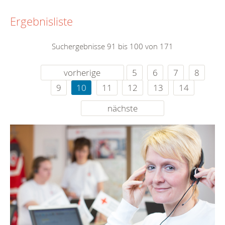
Ergebnisliste
Suchergebnisse 91 bis 100 von 171
vorherige
5
6
7
8
9
10
11
12
13
14
nächste