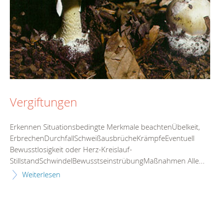
Vergiftungen
Erkennen Situationsbedingte Merkmale beachtenÜbelkeit,
ErbrechenDurchfallSchweißausbrücheKrämpfeEventuell
Bewusstlosigkeit oder Herz-Kreislauf-
StillstandSchwindelBewusstseinstrübungMaßnahmen Alle...
Weiterlesen