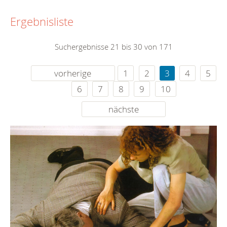
Ergebnisliste
Suchergebnisse 21 bis 30 von 171
vorherige
1
2
3
4
5
6
7
8
9
10
nächste