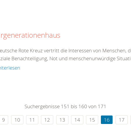
rgenerationenhaus
eutsche Rote Kreuz vertritt die Interessen von Menschen, d
ziale Benachteiligung, Not und menschenunwürdige Situatio
iterlesen
Suchergebnisse 151 bis 160 von 171
9
10
11
12
13
14
15
16
17