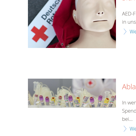
AED-F
in uns
We
Abla
In we
Spend
bei...
We