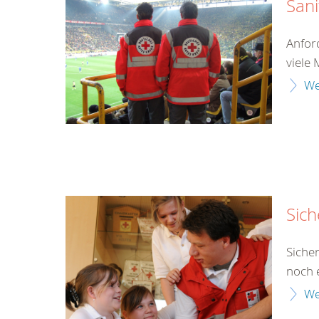
Sani
Anfor
viele
We
Sich
Siche
noch e
We