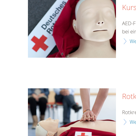
Kurs
AED-F
bei ei
We
Rotk
Rotkre
We