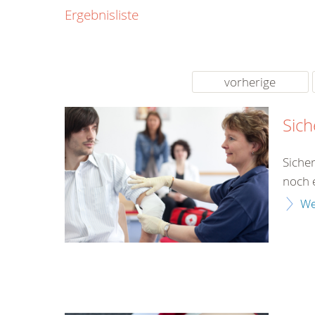
0800
Ergebnisliste
00
Infos fü
kostenf
rund um d
vorherige
Sich
Siche
noch e
We