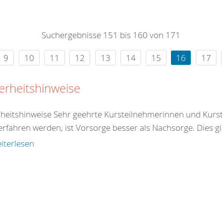
0
365
0
r Sie
Suchergebnisse 151 bis 160 von 171
rei
ie Uhr
9
10
11
12
13
14
15
16
17
erheitshinweise
rheitshinweise Sehr geehrte Kursteilnehmerinnen und Kurst
rfahren werden, ist Vorsorge besser als Nachsorge. Dies gilt 
iterlesen