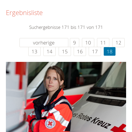
Ergebnisliste
Suchergebnisse 171 bis 171 von 171
vorherige
9
10
11
12
13
14
15
16
17
18