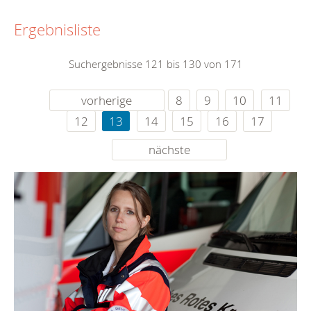
Ergebnisliste
Suchergebnisse 121 bis 130 von 171
vorherige
8
9
10
11
12
13
14
15
16
17
nächste