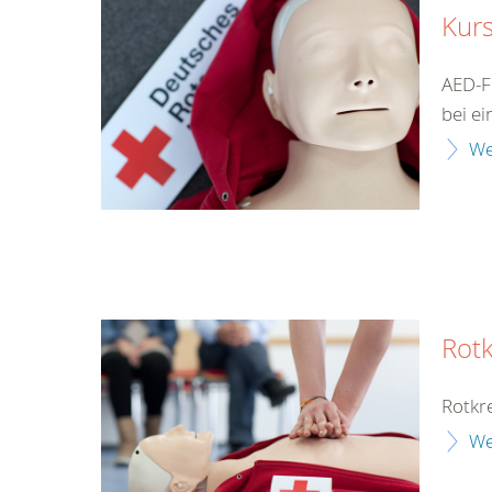
Kurs
AED-F
bei ei
We
Rotk
Rotkre
We