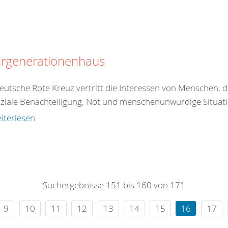
rgenerationenhaus
eutsche Rote Kreuz vertritt die Interessen von Menschen, d
ziale Benachteiligung, Not und menschenunwürdige Situatio
iterlesen
Suchergebnisse 151 bis 160 von 171
9
10
11
12
13
14
15
16
17