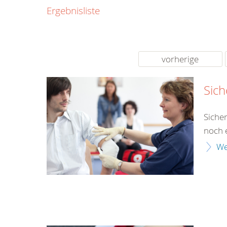
0800
Ergebnisliste
00
Infos fü
kostenf
rund um d
vorherige
Sich
Siche
noch e
We