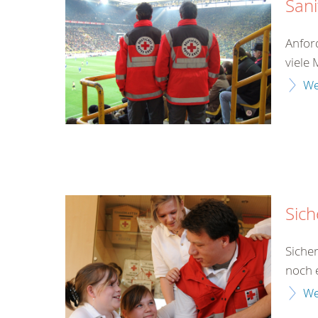
Sani
Anfor
viele
We
Sich
Siche
noch e
We