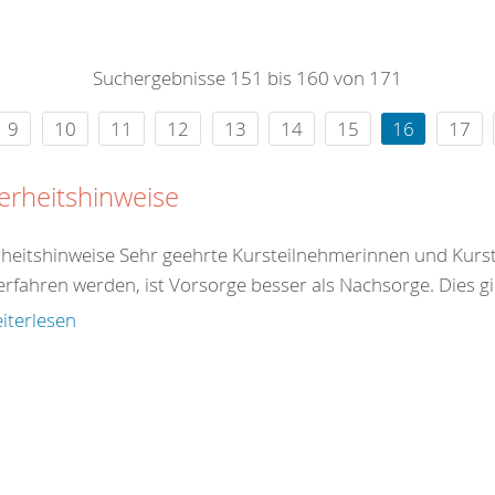
0
365
0
r Sie
Suchergebnisse 151 bis 160 von 171
rei
ie Uhr
9
10
11
12
13
14
15
16
17
erheitshinweise
rheitshinweise Sehr geehrte Kursteilnehmerinnen und Kurst
rfahren werden, ist Vorsorge besser als Nachsorge. Dies gilt 
iterlesen