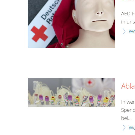
AED-F
in uns
We
Abla
In we
Spend
bei...
We