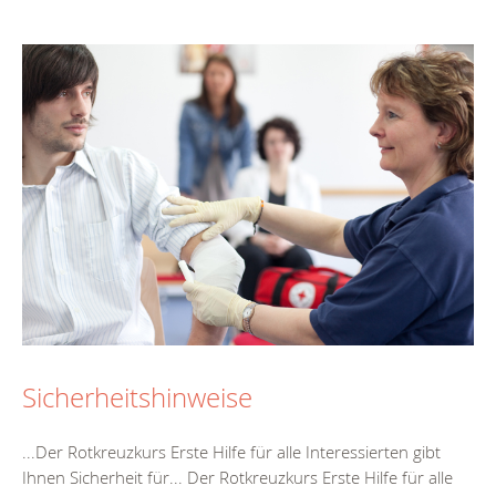
Sicherheitshinweise
...Der Rotkreuzkurs
Erste
Hilfe
für alle Interessierten gibt
Ihnen Sicherheit für... Der Rotkreuzkurs
Erste
Hilfe
für alle