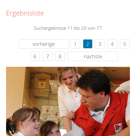
Ergebnisliste
Suchergebnisse 11 bis 20 von 77
vorherige
1
2
3
4
5
6
7
8
nächste