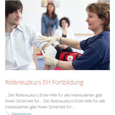
Rotkreuzkurs EH Fortbildung
...Der Rotkreuzkurs
Erste
Hilfe
für alle Interessierten gibt
Ihnen Sicherheit für... Der Rotkreuzkurs
Erste
Hilfe
für alle
Interessierten gibt Ihnen Sicherheit für...
Weiterlesen