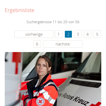
Ergebnisliste
Suchergebnisse 11 bis 20 von 56
vorherige
1
2
3
4
5
6
nächste