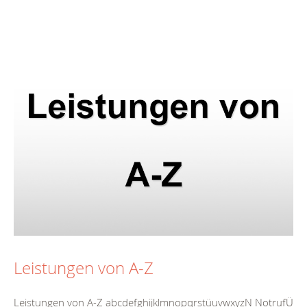
Leistungen von A-Z
Leistungen von A-Z abcdefghijklmnopqrstüuvwxyzN NotrufÜ