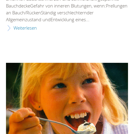
BauchdeckeGefahr von inneren Blutungen, wenn:Prellungen
an Bauch/RückenStändig verschlechternder
Allgemeinzustand undEntwicklung eines...
Weiterlesen