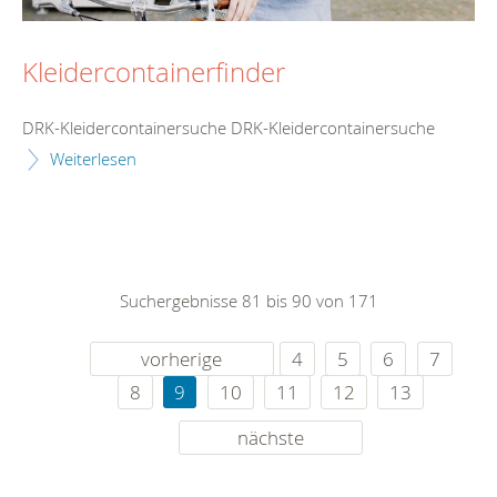
Kleidercontainerfinder
DRK-Kleidercontainersuche DRK-Kleidercontainersuche
Weiterlesen
Suchergebnisse 81 bis 90 von 171
vorherige
4
5
6
7
8
9
10
11
12
13
nächste