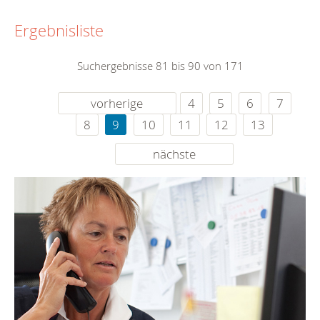
Ergebnisliste
Suchergebnisse 81 bis 90 von 171
vorherige
4
5
6
7
8
9
10
11
12
13
nächste