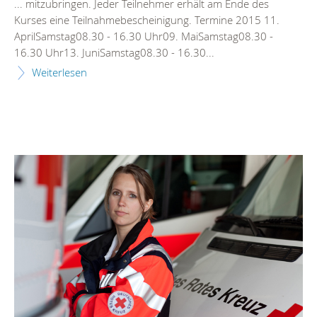
... mitzubringen. Jeder Teilnehmer erhält am Ende des
Kurses eine Teilnahmebescheinigung.
Termin
e 2015 11.
AprilSamstag08.30 - 16.30 Uhr09. MaiSamstag08.30 -
16.30 Uhr13. JuniSamstag08.30 - 16.30...
Weiterlesen