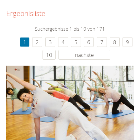
Ergebnisliste
Suchergebnisse 1 bis 10 von 171
1
2
3
4
5
6
7
8
9
10
nächste