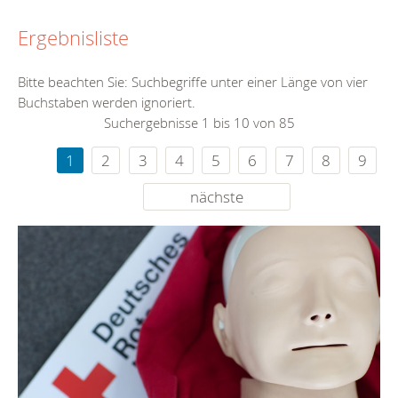
Ergebnisliste
Bitte beachten Sie: Suchbegriffe unter einer Länge von vier
Buchstaben werden ignoriert.
Suchergebnisse 1 bis 10 von 85
1
2
3
4
5
6
7
8
9
nächste