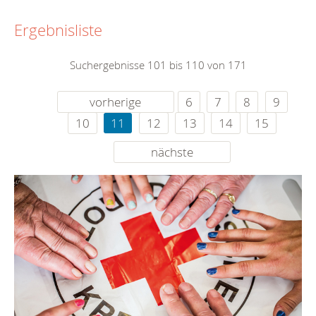
Ergebnisliste
Suchergebnisse 101 bis 110 von 171
vorherige
6
7
8
9
10
11
12
13
14
15
nächste