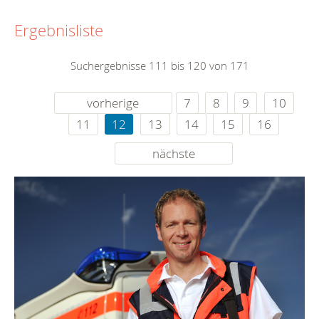
Ergebnisliste
Suchergebnisse 111 bis 120 von 171
vorherige
7
8
9
10
11
12
13
14
15
16
nächste