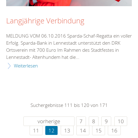
Langjährige Verbindung
MELDUNG VOM 06.10.2016 Sparda-Schaf-Regatta ein voller
Erfolg. Sparda-Bank in Lennestadt unterstützt den DRK
Ortsverein mit 700 Euro Im Rahmen des Stadtfestes in
Lennestadt- Altenhundem hat die...
Weiterlesen
Suchergebnisse 111 bis 120 von 171
vorherige
7
8
9
10
11
12
13
14
15
16