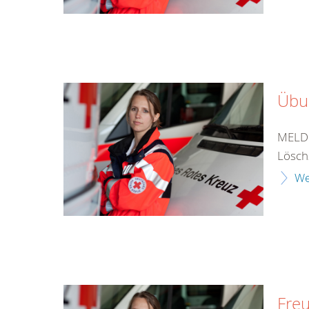
Übu
MELDU
Löschz
We
Fre