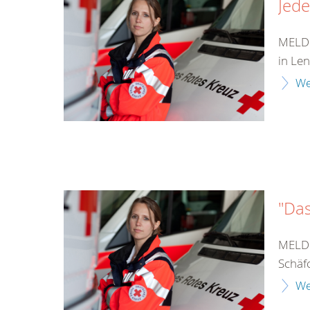
Jede
MELDU
in Le
We
"Das
MELDU
Schäfc
We