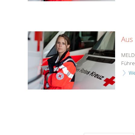
Aus 
MELDU
Führer
We