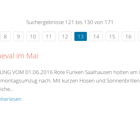
0
365
0
r Sie
Suchergebnisse 121 bis 130 von 171
rei
ie Uhr
8
9
10
11
12
13
14
15
16
eval im Mai
NG VOM 01.06.2016 Rote Funken Saalhausen holten am l
montagsumzug nach. Mit kurzen Hosen und Sonnenbrillen, 
iche...
iterlesen