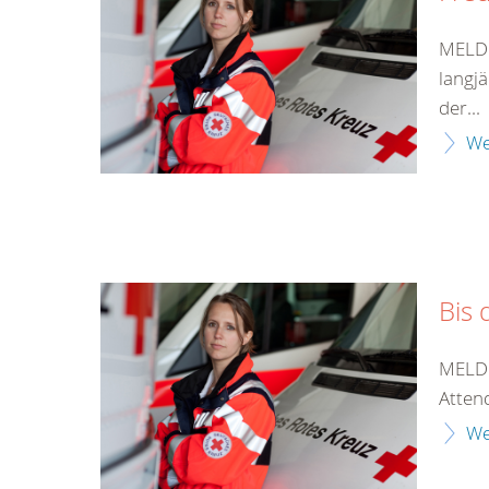
MELDU
langj
der...
We
Bis 
MELDU
Atten
We