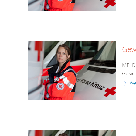
Gewi
MELDU
Gesich
We