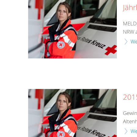
Jähr
MELDU
NRW a
We
201
Gewin
Alten
We