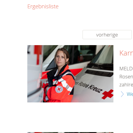
0800
Ergebnisliste
00
Infos fü
kostenf
rund um d
vorherige
Karn
MELDU
Rosen
zahlre
We