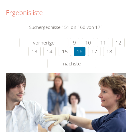
Ergebnisliste
Suchergebnisse 151 bis 160 von 171
vorherige
9
10
11
12
13
14
15
16
17
18
nächste