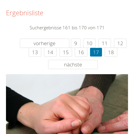
Ergebnisliste
Suchergebnisse 161 bis 170 von 171
vorherige
9
10
11
12
13
14
15
16
17
18
nächste