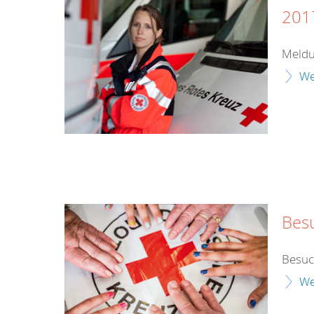
201
Meldu
We
Bes
Besuc
We