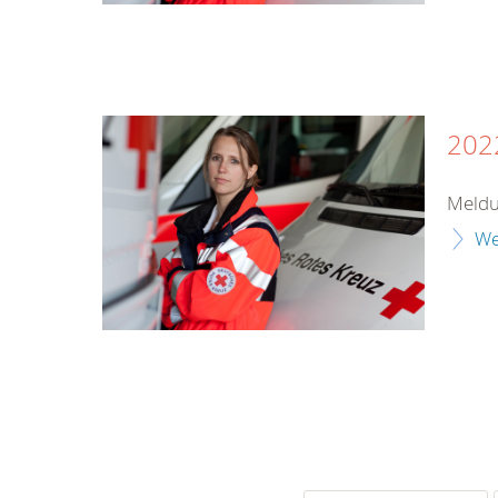
202
Meldu
We