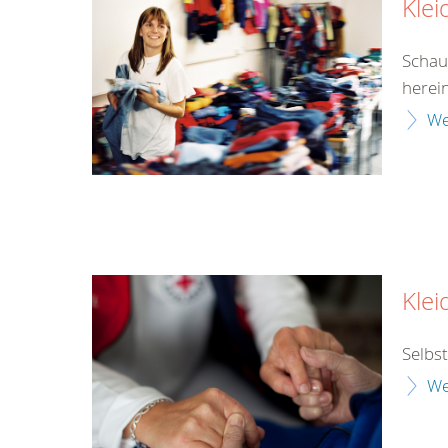
Klei
Schau
herei
We
Klei
Selbs
We