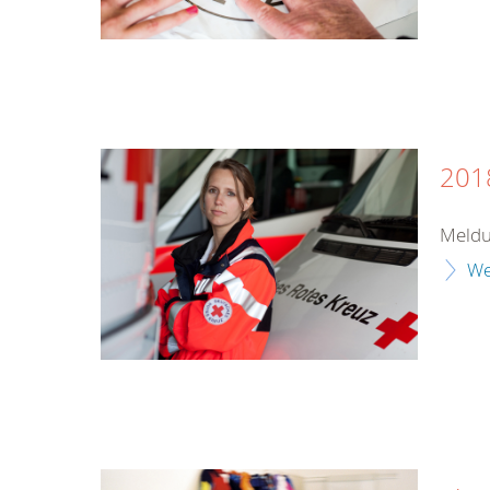
201
Meldu
We