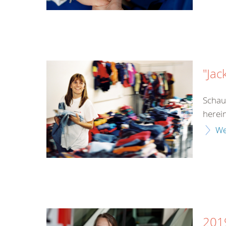
"Jac
Schau
herei
We
201