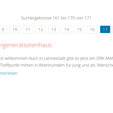
0
365
0
r Sie
Suchergebnisse 161 bis 170 von 171
rei
ie Uhr
9
10
11
12
13
14
15
16
17
rgenerationenhaus
 ist willkommen Auch in Lennestadt gibt es jetzt ein DRK-M
 Treffpunkt mitten in Altenhundem für Jung und alt. Mensch
iterlesen