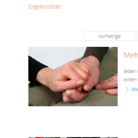
0800
Ergebnisliste
00
Infos fü
kostenf
rund um d
vorherige
Meh
Jeder
einen
We