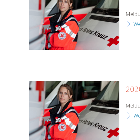
Meldu
We
202
Meldu
We