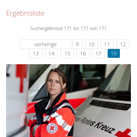
Ergebnisliste
Suchergebnisse 171 bis 171 von 171
vorherige
9
10
11
12
13
14
15
16
17
18